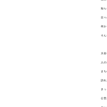
知ら
日々
何か
そん
大谷
人の
まち
訪れ
きっ
公営