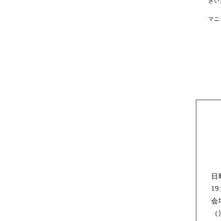
きい
マニ
日
19
会場
（