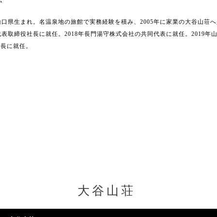
弘
山口県生まれ。名温泉地の旅館で実務経験を積み、
2005
年に家業の大谷山荘へ
代表取締役社長に就任。
2018
年長門湯守株式会社の共同代表に就任。
2019
年
会長に就任。
大谷山荘