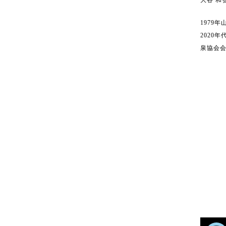
大谷 和
1979
年
2020
年
泉協会