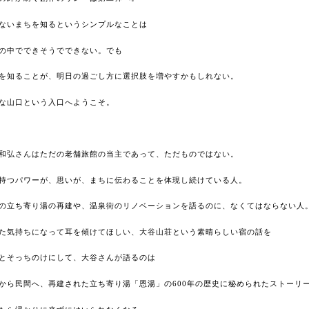
ないまちを知るというシンプルなことは
の中でできそうでできない。でも
を知ることが、明日の過ごし方に選択肢を増やすかもしれない。
な山口という入口へようこそ。
和弘さんはただの老舗旅館の当主であって、ただものではない。
持つパワーが、思いが、まちに伝わることを体現し続けている人。
の立ち寄り湯の再建や、温泉街のリノベーションを語るのに、なくてはならない人
た気持ちになって耳を傾けてほしい、大谷山荘という素晴らしい宿の話を
とそっちのけにして、大谷さんが語るのは
から民間へ、再建された立ち寄り湯「恩湯」の600年の歴史に秘められたストーリ