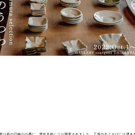
窯は萩の日輪山の麓に、濱中月村により開窯されました。工房のすぐそばには湧き