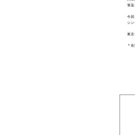
筆染
今回
シン
東京
＊会